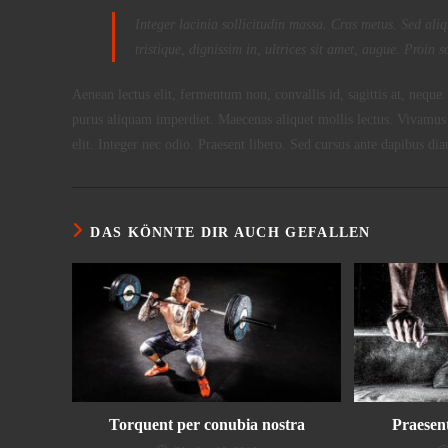
Integer lacinia sollicitudin massa. Cras metus. Sed aliq
tristique, dignissim in, ultrices sit amet, augue. Proin s
Aenean lectus elit, fermentum non, convallis id, sagittis at, neque. 
purus aliquam imperdiet. Maecenas aliquet mollis lectus. Vivamus c
elit. Integer nec odio. Praesent libero. Sed cursus ante dapibus d
DAS KÖNNTE DIR AUCH GEFALLEN
Torquent per conubia nostra
Praesent