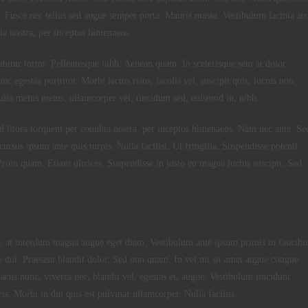
. Fusce nec tellus sed augue semper porta. Mauris massa. Vestibulum lacinia ar
bia nostra, per inceptos himenaeos.
abitur tortor. Pellentesque nibh. Aenean quam. In scelerisque sem at dolor.
c egestas porttitor. Morbi lectus risus, iaculis vel, suscipit quis, luctus non,
Nulla metus metus, ullamcorper vel, tincidunt sed, euismod in, nibh.
ad litora torquent per conubia nostra, per inceptos himenaeos. Nam nec ante. Se
cursus ipsum ante quis turpis. Nulla facilisi. Ut fringilla. Suspendisse potenti.
Proin quam. Etiam ultrices. Suspendisse in justo eu magna luctus suscipit. Sed
m, at interdum magna augue eget diam. Vestibulum ante ipsum primis in faucibu
tie dui. Praesent blandit dolor. Sed non quam. In vel mi sit amet augue congue
acus nunc, viverra nec, blandit vel, egestas et, augue. Vestibulum tincidunt
is. Morbi in dui quis est pulvinar ullamcorper. Nulla facilisi.