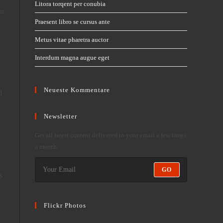
panel.
Litora torqent per conubia
cu
Praesent libro se cursus ante
Metus vitae pharetra auctor
Interdum magna augue eget
Neueste Kommentare
d
Newsletter
Get all latest content delivered to your email a few times
a month.
GO
s
Flickr Photos