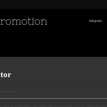
#dcpvdo
ctor
gs-
 Kommentare
ntare:
ec odio. Praesent libero. Sed cursus ante dapibus diam. Sed nisi. Nulla quis sem