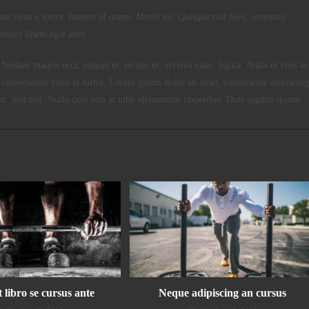
uet risus a tortor. Integer id quam. Morbi mi. Quisque nisl felis, venenatis
odales libero eget ante.
Nullam mauris orci, aliquet et, iaculis et, viverra vitae, ligula. Nulla ut felis in
onsectetuer risus et tortor. Lorem ipsum dolor sit amet, consectetur adipiscing
iam. Sed nisi. Nulla quis sem at nibh elementum imperdiet. Duis sagittis ipsum.
 libro se cursus ante
Neque adipiscing an cursus