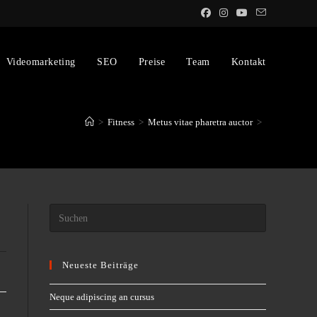
Videomarketing
SEO
Preise
Team
Kontakt
>
Fitness
>
Metus vitae pharetra auctor
>
Press
Escape
to
Neueste Beiträge
close
the
Neque adipiscing an cursus
search