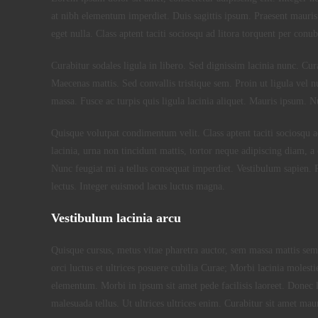
at nibh elementum imperdiet. Duis sagittis ipsum. Praesent mauris
eget nulla. Class aptent taciti sociosqu ad litora torquent per conu
Curabitur sodales ligula in libero. Sed dignissim lacinia nunc. Cur
Maecenas mattis. Sed convallis tristique sem. Proin ut ligula vel nun
massa. Fusce ac turpis quis ligula lacinia aliquet. Mauris ipsum. 
Quisque volutpat condimentum velit. Class aptent taciti sociosqu 
lacinia, urna non tincidunt mattis, tortor neque adipiscing diam, a 
Nunc feugiat mi a tellus consequat imperdiet. Vestibulum sapien. 
lectus. Integer euismod lacus luctus magna.
Vestibulum lacinia arcu
Quisque cursus, metus vitae pharetra auctor, sem massa mattis se
orci luctus et ultrices posuere cubilia Curae; Morbi lacinia moles
elementum. Morbi in ipsum sit amet pede facilisis laoreet. Donec l
malesuada tellus. Ut ultrices ultrices enim. Curabitur sit amet maur